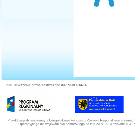
2010 © Wszelkie prawa zastrzeżone
AIRPOMERANIA
Projekt współfinansowany z Europejskiego Funduszu Rozwoju Regionalnego w ramac
Operacyjnego dla województwa pomorskiego na lata 2007-2013 działanie 5.3.
P