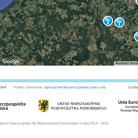
Keyboard short
NIA
Projekt i wykonanie:
agencja interaktywna [zjednoczenie.com]
Liczba
gramu Operacyjnego dla Województwa Pomorskiego na lata 2014 – 2020.