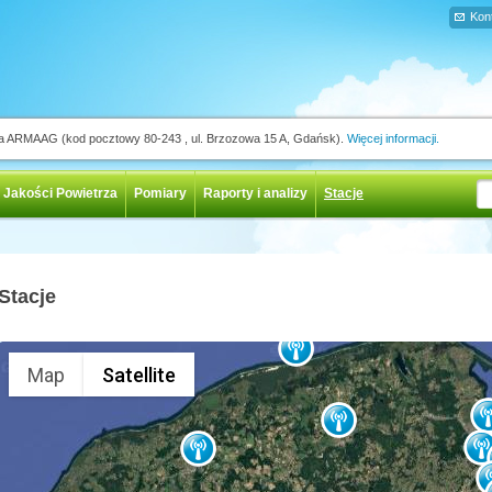
Kon
ja ARMAAG (kod pocztowy 80-243 , ul. Brzozowa 15 A, Gdańsk).
Więcej informacji.
 Jakości Powietrza
Pomiary
Raporty i analizy
Stacje
Stacje
Map
Satellite