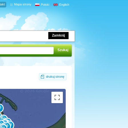
takt
Mapa strony
Polski
English
Zamknij
drukuj stronę