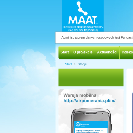
Administratorem danych osobowych jest Fundac
Start
O projekcie
Aktualności
Indeks
›
Start
Stacje