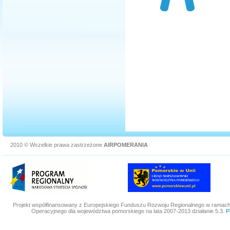
2010 © Wszelkie prawa zastrzeżone
AIRPOMERANIA
Projekt współfinansowany z Europejskiego Funduszu Rozwoju Regionalnego w ramac
Operacyjnego dla województwa pomorskiego na lata 2007-2013 działanie 5.3.
P