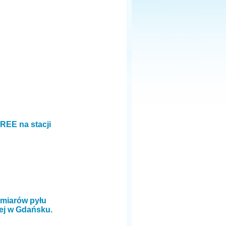
REE na stacji
omiarów pyłu
iej w Gdańsku.