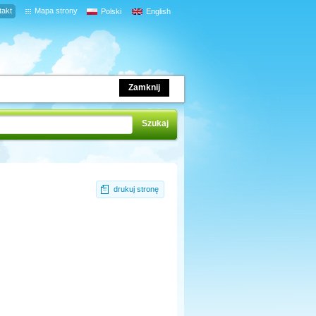
takt
Mapa strony
Polski
English
Zamknij
drukuj stronę