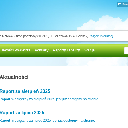
Kon
ja ARMAAG (kod pocztowy 80-243 , ul. Brzozowa 15 A, Gdańsk).
Więcej informacji.
 Jakości Powietrza
Pomiary
Raporty i analizy
Stacje
Aktualności
Raport za sierpień 2025
Raport miesięczny za sierpień 2025 jest już dostępny na stronie.
Raport za lipiec 2025
Raport miesięczny za lipiec 2025 jest już dostępny na stronie.