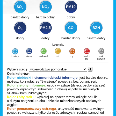
SO
NO
PM10
2
2
bardzo dobry
bardzo dobry
dobry
O
PM2,5
CO
BZN
3
dobry
dobry
bardzo dobry
bardzo dobry
Legenda:
b.dobry
dobry
zadowal.
dst.
zły
bardzo
brak
zły
danych
Wybierz stację:
Opis kolorów:
Kolor niebieski
i ciemnoniebieski informuje
:
jest bardzo dobrze,
możesz korzystać ze "świeżego" powietrza bez ograniczeń;
Kolor zielony informuje
:
osoby wrażliwe (dzieci, osoby starsze)
powinny ograniczyć aktywność ruchową w pobliżu ruchliwych
szlaków komunikacyjnych;
Kolor żółty radzi
:
wybieraj na spacer tereny odległe od ulic
o dużym natężeniu ruchu i dzielnic mieszkaniowych opalanych
węglem;
Kolor pomarańczowy ostrzega
:
aktywność ruchowa na wolnym
powietrzu wskazana tylko dla osób zdrowych, zostaw samochód