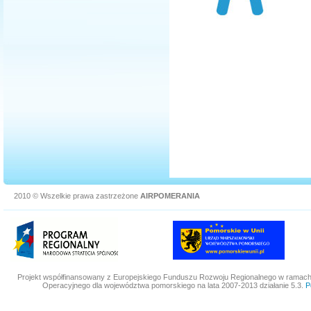
2010 © Wszelkie prawa zastrzeżone
AIRPOMERANIA
Projekt współfinansowany z Europejskiego Funduszu Rozwoju Regionalnego w ramac
Operacyjnego dla województwa pomorskiego na lata 2007-2013 działanie 5.3.
P