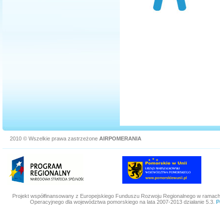
2010 © Wszelkie prawa zastrzeżone
AIRPOMERANIA
Projekt współfinansowany z Europejskiego Funduszu Rozwoju Regionalnego w ramac
Operacyjnego dla województwa pomorskiego na lata 2007-2013 działanie 5.3.
P