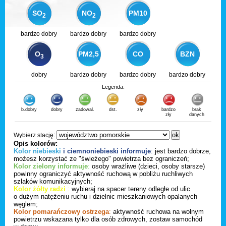
SO
NO
PM10
2
2
bardzo dobry
bardzo dobry
bardzo dobry
O
PM2,5
CO
BZN
3
dobry
bardzo dobry
bardzo dobry
bardzo dobry
Legenda:
b.dobry
dobry
zadowal.
dst.
zły
bardzo
brak
zły
danych
Wybierz stację:
Opis kolorów:
Kolor niebieski
i ciemnoniebieski informuje
:
jest bardzo dobrze,
możesz korzystać ze "świeżego" powietrza bez ograniczeń;
Kolor zielony informuje
:
osoby wrażliwe (dzieci, osoby starsze)
powinny ograniczyć aktywność ruchową w pobliżu ruchliwych
szlaków komunikacyjnych;
Kolor żółty radzi
:
wybieraj na spacer tereny odległe od ulic
o dużym natężeniu ruchu i dzielnic mieszkaniowych opalanych
węglem;
Kolor pomarańczowy ostrzega
:
aktywność ruchowa na wolnym
powietrzu wskazana tylko dla osób zdrowych, zostaw samochód