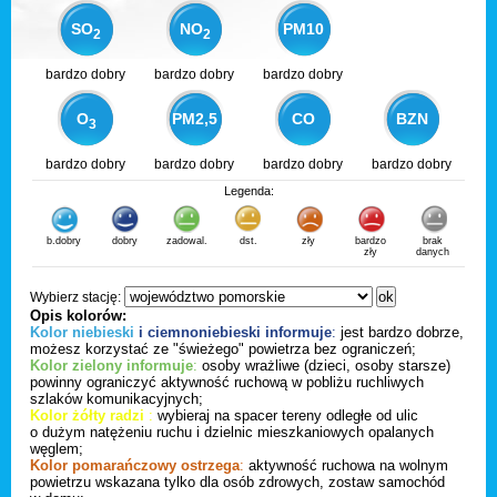
SO
NO
PM10
2
2
bardzo dobry
bardzo dobry
bardzo dobry
O
PM2,5
CO
BZN
3
bardzo dobry
bardzo dobry
bardzo dobry
bardzo dobry
Legenda:
b.dobry
dobry
zadowal.
dst.
zły
bardzo
brak
zły
danych
Wybierz stację:
Opis kolorów:
Kolor niebieski
i ciemnoniebieski informuje
:
jest bardzo dobrze,
możesz korzystać ze "świeżego" powietrza bez ograniczeń;
Kolor zielony informuje
:
osoby wrażliwe (dzieci, osoby starsze)
powinny ograniczyć aktywność ruchową w pobliżu ruchliwych
szlaków komunikacyjnych;
Kolor żółty radzi
:
wybieraj na spacer tereny odległe od ulic
o dużym natężeniu ruchu i dzielnic mieszkaniowych opalanych
węglem;
Kolor pomarańczowy ostrzega
:
aktywność ruchowa na wolnym
powietrzu wskazana tylko dla osób zdrowych, zostaw samochód