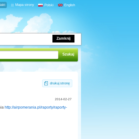
takt
Mapa strony
Polski
English
Zamknij
drukuj stronę
2014-02-27
nia
http://airpomerania.pl/raporty/raporty-