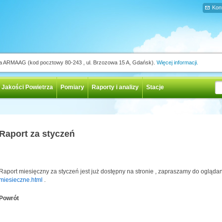
Kon
ja ARMAAG (kod pocztowy 80-243 , ul. Brzozowa 15 A, Gdańsk).
Więcej informacji.
 Jakości Powietrza
Pomiary
Raporty i analizy
Stacje
Raport za styczeń
Raport miesięczny za styczeń jest już dostępny na stronie , zapraszamy do ogląda
miesieczne.html
.
Powrót