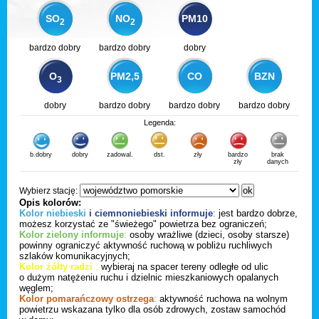
SO
NO
PM10
2
2
bardzo dobry
bardzo dobry
dobry
O
PM2,5
CO
BZN
3
dobry
bardzo dobry
bardzo dobry
bardzo dobry
Legenda:
b.dobry
dobry
zadowal.
dst.
zły
bardzo
brak
zły
danych
Wybierz stację:
Opis kolorów:
Kolor niebieski
i ciemnoniebieski informuje
:
jest bardzo dobrze,
możesz korzystać ze "świeżego" powietrza bez ograniczeń;
Kolor zielony informuje
:
osoby wrażliwe (dzieci, osoby starsze)
powinny ograniczyć aktywność ruchową w pobliżu ruchliwych
szlaków komunikacyjnych;
Kolor żółty radzi
:
wybieraj na spacer tereny odległe od ulic
o dużym natężeniu ruchu i dzielnic mieszkaniowych opalanych
węglem;
Kolor pomarańczowy ostrzega
:
aktywność ruchowa na wolnym
powietrzu wskazana tylko dla osób zdrowych, zostaw samochód