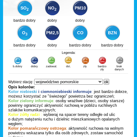
SO
NO
PM10
2
2
bardzo dobry
dobry
dobry
O
PM2,5
CO
BZN
3
bardzo dobry
dobry
bardzo dobry
bardzo dobry
Legenda:
b.dobry
dobry
zadowal.
dst.
zły
bardzo
brak
zły
danych
Wybierz stację:
Opis kolorów:
Kolor niebieski
i ciemnoniebieski informuje
:
jest bardzo dobrze,
możesz korzystać ze "świeżego" powietrza bez ograniczeń;
Kolor zielony informuje
:
osoby wrażliwe (dzieci, osoby starsze)
powinny ograniczyć aktywność ruchową w pobliżu ruchliwych
szlaków komunikacyjnych;
Kolor żółty radzi
:
wybieraj na spacer tereny odległe od ulic
o dużym natężeniu ruchu i dzielnic mieszkaniowych opalanych
węglem;
Kolor pomarańczowy ostrzega
:
aktywność ruchowa na wolnym
powietrzu wskazana tylko dla osób zdrowych, zostaw samochód