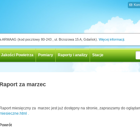
Kon
ja ARMAAG (kod pocztowy 80-243 , ul. Brzozowa 15 A, Gdańsk).
Więcej informacji.
 Jakości Powietrza
Pomiary
Raporty i analizy
Stacje
Raport za marzec
Raport miesięczny za marzec jest już dostępny na stronie, zapraszamy do ogląda
miesieczne.html .
Powrót