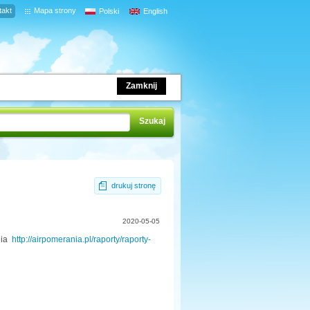
takt
Mapa strony
Polski
English
Zamknij
drukuj stronę
2020-05-05
nia
http://airpomerania.pl/raporty/raporty-