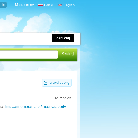
takt
Mapa strony
Polski
English
Zamknij
drukuj stronę
2017-05-05
nia
http://airpomerania.pl/raporty/raporty-