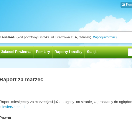
Kon
ja ARMAAG (kod pocztowy 80-243 , ul. Brzozowa 15 A, Gdańsk).
Więcej informacji.
 Jakości Powietrza
Pomiary
Raporty i analizy
Stacje
Raport za marzec
Raport miesięczny za marzec jest już dostępny na stronie, zapraszamy do ogląda
miesieczne.html .
Powrót