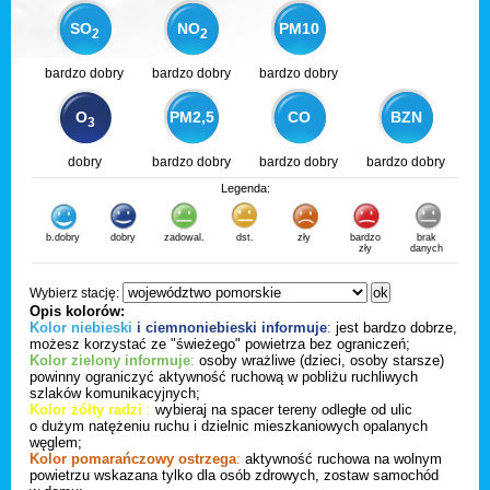
SO
NO
PM10
2
2
bardzo dobry
bardzo dobry
bardzo dobry
O
PM2,5
CO
BZN
3
dobry
bardzo dobry
bardzo dobry
bardzo dobry
Legenda:
b.dobry
dobry
zadowal.
dst.
zły
bardzo
brak
zły
danych
Wybierz stację:
Opis kolorów:
Kolor niebieski
i ciemnoniebieski informuje
:
jest bardzo dobrze,
możesz korzystać ze "świeżego" powietrza bez ograniczeń;
Kolor zielony informuje
:
osoby wrażliwe (dzieci, osoby starsze)
powinny ograniczyć aktywność ruchową w pobliżu ruchliwych
szlaków komunikacyjnych;
Kolor żółty radzi
:
wybieraj na spacer tereny odległe od ulic
o dużym natężeniu ruchu i dzielnic mieszkaniowych opalanych
węglem;
Kolor pomarańczowy ostrzega
:
aktywność ruchowa na wolnym
powietrzu wskazana tylko dla osób zdrowych, zostaw samochód