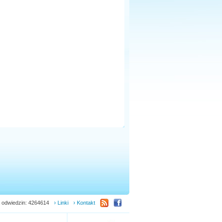
 odwiedzin: 4264614
› Linki
› Kontakt