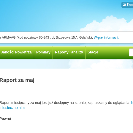
Kon
ja ARMAAG (kod pocztowy 80-243 , ul. Brzozowa 15 A, Gdańsk).
Więcej informacji.
 Jakości Powietrza
Pomiary
Raporty i analizy
Stacje
Raport za maj
Raport miesięczny za maj jest już dostępny na stronie, zapraszamy do oglądania
h
miesieczne.html .
Powrót