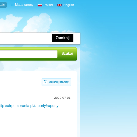
takt
Mapa strony
Polski
English
Zamknij
drukuj stronę
2020-07-01
ttp://airpomerania.pl/raporty/raporty-