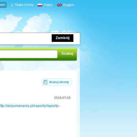
takt
Mapa strony
Polski
English
Zamknij
drukuj stronę
2018-07-05
ttp://airpomerania.pl/raporty/raporty-