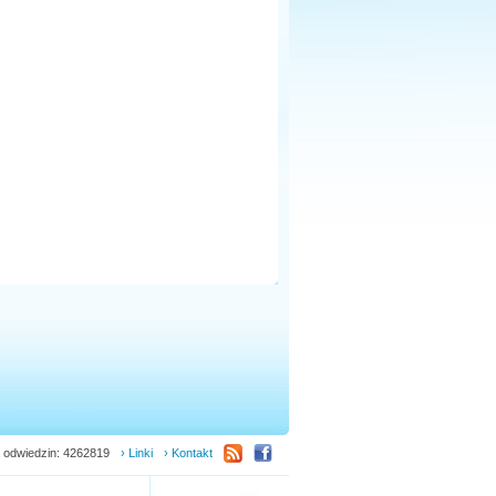
 odwiedzin: 4262819
› Linki
› Kontakt