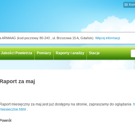
Kon
ja ARMAAG (kod pocztowy 80-243 , ul. Brzozowa 15 A, Gdańsk).
Więcej informacji.
 Jakości Powietrza
Pomiary
Raporty i analizy
Stacje
Raport za maj
Raport miesięczny za maj jest już dostępny na stronie, zapraszamy do oglądania
h
miesieczne.html .
Powrót