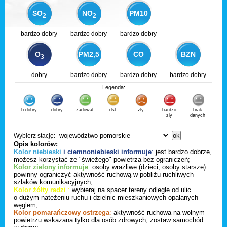
SO
NO
PM10
2
2
bardzo dobry
bardzo dobry
bardzo dobry
O
PM2,5
CO
BZN
3
dobry
bardzo dobry
bardzo dobry
bardzo dobry
Legenda:
b.dobry
dobry
zadowal.
dst.
zły
bardzo
brak
zły
danych
Wybierz stację:
Opis kolorów:
Kolor niebieski
i ciemnoniebieski informuje
:
jest bardzo dobrze,
możesz korzystać ze "świeżego" powietrza bez ograniczeń;
Kolor zielony informuje
:
osoby wrażliwe (dzieci, osoby starsze)
powinny ograniczyć aktywność ruchową w pobliżu ruchliwych
szlaków komunikacyjnych;
Kolor żółty radzi
:
wybieraj na spacer tereny odległe od ulic
o dużym natężeniu ruchu i dzielnic mieszkaniowych opalanych
węglem;
Kolor pomarańczowy ostrzega
:
aktywność ruchowa na wolnym
powietrzu wskazana tylko dla osób zdrowych, zostaw samochód