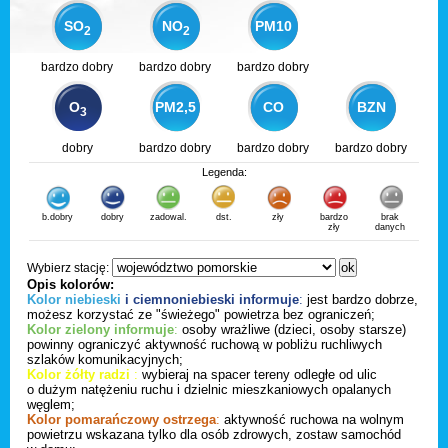
SO
NO
PM10
2
2
bardzo dobry
bardzo dobry
bardzo dobry
O
PM2,5
CO
BZN
3
dobry
bardzo dobry
bardzo dobry
bardzo dobry
Legenda:
b.dobry
dobry
zadowal.
dst.
zły
bardzo
brak
zły
danych
Wybierz stację:
Opis kolorów:
Kolor niebieski
i ciemnoniebieski informuje
:
jest bardzo dobrze,
możesz korzystać ze "świeżego" powietrza bez ograniczeń;
Kolor zielony informuje
:
osoby wrażliwe (dzieci, osoby starsze)
powinny ograniczyć aktywność ruchową w pobliżu ruchliwych
szlaków komunikacyjnych;
Kolor żółty radzi
:
wybieraj na spacer tereny odległe od ulic
o dużym natężeniu ruchu i dzielnic mieszkaniowych opalanych
węglem;
Kolor pomarańczowy ostrzega
:
aktywność ruchowa na wolnym
powietrzu wskazana tylko dla osób zdrowych, zostaw samochód