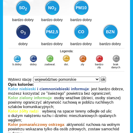
SO
NO
PM10
2
2
bardzo dobry
bardzo dobry
bardzo dobry
O
PM2,5
CO
BZN
3
dobry
bardzo dobry
bardzo dobry
bardzo dobry
Legenda:
b.dobry
dobry
zadowal.
dst.
zły
bardzo
brak
zły
danych
Wybierz stację:
Opis kolorów:
Kolor niebieski
i ciemnoniebieski informuje
:
jest bardzo dobrze,
możesz korzystać ze "świeżego" powietrza bez ograniczeń;
Kolor zielony informuje
:
osoby wrażliwe (dzieci, osoby starsze)
powinny ograniczyć aktywność ruchową w pobliżu ruchliwych
szlaków komunikacyjnych;
Kolor żółty radzi
:
wybieraj na spacer tereny odległe od ulic
o dużym natężeniu ruchu i dzielnic mieszkaniowych opalanych
węglem;
Kolor pomarańczowy ostrzega
:
aktywność ruchowa na wolnym
powietrzu wskazana tylko dla osób zdrowych, zostaw samochód