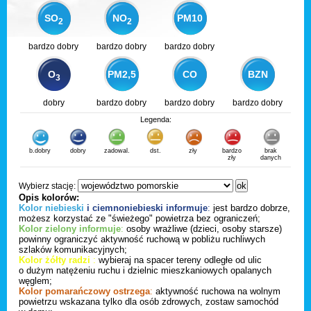
SO
NO
PM10
2
2
bardzo dobry
bardzo dobry
bardzo dobry
O
PM2,5
CO
BZN
3
dobry
bardzo dobry
bardzo dobry
bardzo dobry
Legenda:
b.dobry
dobry
zadowal.
dst.
zły
bardzo
brak
zły
danych
Wybierz stację:
Opis kolorów:
Kolor niebieski
i ciemnoniebieski informuje
:
jest bardzo dobrze,
możesz korzystać ze "świeżego" powietrza bez ograniczeń;
Kolor zielony informuje
:
osoby wrażliwe (dzieci, osoby starsze)
powinny ograniczyć aktywność ruchową w pobliżu ruchliwych
szlaków komunikacyjnych;
Kolor żółty radzi
:
wybieraj na spacer tereny odległe od ulic
o dużym natężeniu ruchu i dzielnic mieszkaniowych opalanych
węglem;
Kolor pomarańczowy ostrzega
:
aktywność ruchowa na wolnym
powietrzu wskazana tylko dla osób zdrowych, zostaw samochód