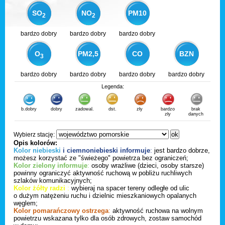
SO
NO
PM10
2
2
bardzo dobry
bardzo dobry
bardzo dobry
O
PM2,5
CO
BZN
3
bardzo dobry
bardzo dobry
bardzo dobry
bardzo dobry
Legenda:
b.dobry
dobry
zadowal.
dst.
zły
bardzo
brak
zły
danych
Wybierz stację:
Opis kolorów:
Kolor niebieski
i ciemnoniebieski informuje
:
jest bardzo dobrze,
możesz korzystać ze "świeżego" powietrza bez ograniczeń;
Kolor zielony informuje
:
osoby wrażliwe (dzieci, osoby starsze)
powinny ograniczyć aktywność ruchową w pobliżu ruchliwych
szlaków komunikacyjnych;
Kolor żółty radzi
:
wybieraj na spacer tereny odległe od ulic
o dużym natężeniu ruchu i dzielnic mieszkaniowych opalanych
węglem;
Kolor pomarańczowy ostrzega
:
aktywność ruchowa na wolnym
powietrzu wskazana tylko dla osób zdrowych, zostaw samochód