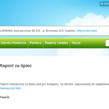
Kon
ja ARMAAG (kod pocztowy 80-243 , ul. Brzozowa 15 A, Gdańsk).
Więcej informacji.
 Jakości Powietrza
Pomiary
Raporty i analizy
Stacje
Raport za lipiec
Raport miesięczny za lipiec jest już dostępny na stronie, zapraszamy do oglądan
miesieczne.html .
Powrót