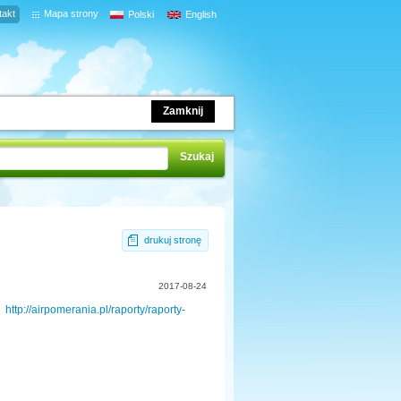
takt
Mapa strony
Polski
English
Zamknij
drukuj stronę
2017-08-24
ia
http://airpomerania.pl/raporty/raporty-