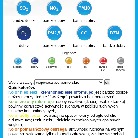
SO
NO
PM10
2
2
bardzo dobry
bardzo dobry
bardzo dobry
O
PM2,5
CO
BZN
3
dobry
bardzo dobry
bardzo dobry
bardzo dobry
Legenda:
b.dobry
dobry
zadowal.
dst.
zły
bardzo
brak
zły
danych
Wybierz stację:
Opis kolorów:
Kolor niebieski
i ciemnoniebieski informuje
:
jest bardzo dobrze,
możesz korzystać ze "świeżego" powietrza bez ograniczeń;
Kolor zielony informuje
:
osoby wrażliwe (dzieci, osoby starsze)
powinny ograniczyć aktywność ruchową w pobliżu ruchliwych
szlaków komunikacyjnych;
Kolor żółty radzi
:
wybieraj na spacer tereny odległe od ulic
o dużym natężeniu ruchu i dzielnic mieszkaniowych opalanych
węglem;
Kolor pomarańczowy ostrzega
:
aktywność ruchowa na wolnym
powietrzu wskazana tylko dla osób zdrowych, zostaw samochód