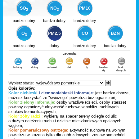
SO
NO
PM10
2
2
bardzo dobry
bardzo dobry
bardzo dobry
O
PM2,5
CO
BZN
3
bardzo dobry
dobry
bardzo dobry
bardzo dobry
Legenda:
b.dobry
dobry
zadowal.
dst.
zły
bardzo
brak
zły
danych
Wybierz stację:
Opis kolorów:
Kolor niebieski
i ciemnoniebieski informuje
:
jest bardzo dobrze,
możesz korzystać ze "świeżego" powietrza bez ograniczeń;
Kolor zielony informuje
:
osoby wrażliwe (dzieci, osoby starsze)
powinny ograniczyć aktywność ruchową w pobliżu ruchliwych
szlaków komunikacyjnych;
Kolor żółty radzi
:
wybieraj na spacer tereny odległe od ulic
o dużym natężeniu ruchu i dzielnic mieszkaniowych opalanych
węglem;
Kolor pomarańczowy ostrzega
:
aktywność ruchowa na wolnym
powietrzu wskazana tylko dla osób zdrowych, zostaw samochód