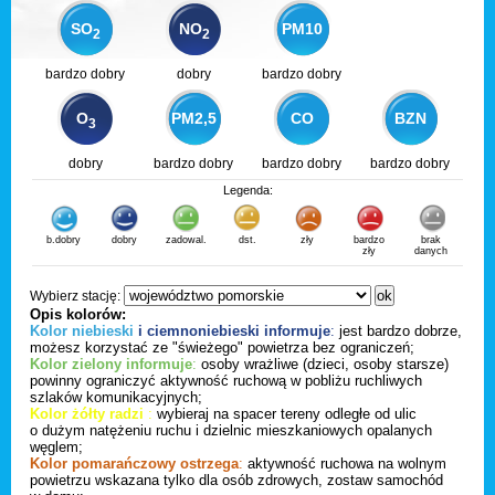
SO
NO
PM10
2
2
bardzo dobry
dobry
bardzo dobry
O
PM2,5
CO
BZN
3
dobry
bardzo dobry
bardzo dobry
bardzo dobry
Legenda:
b.dobry
dobry
zadowal.
dst.
zły
bardzo
brak
zły
danych
Wybierz stację:
Opis kolorów:
Kolor niebieski
i ciemnoniebieski informuje
:
jest bardzo dobrze,
możesz korzystać ze "świeżego" powietrza bez ograniczeń;
Kolor zielony informuje
:
osoby wrażliwe (dzieci, osoby starsze)
powinny ograniczyć aktywność ruchową w pobliżu ruchliwych
szlaków komunikacyjnych;
Kolor żółty radzi
:
wybieraj na spacer tereny odległe od ulic
o dużym natężeniu ruchu i dzielnic mieszkaniowych opalanych
węglem;
Kolor pomarańczowy ostrzega
:
aktywność ruchowa na wolnym
powietrzu wskazana tylko dla osób zdrowych, zostaw samochód