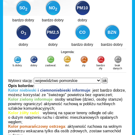
SO
NO
PM10
2
2
bardzo dobry
bardzo dobry
dobry
O
PM2,5
CO
BZN
3
dobry
dobry
bardzo dobry
bardzo dobry
Legenda:
b.dobry
dobry
zadowal.
dst.
zły
bardzo
brak
zły
danych
Wybierz stację:
Opis kolorów:
Kolor niebieski
i ciemnoniebieski informuje
:
jest bardzo dobrze,
możesz korzystać ze "świeżego" powietrza bez ograniczeń;
Kolor zielony informuje
:
osoby wrażliwe (dzieci, osoby starsze)
powinny ograniczyć aktywność ruchową w pobliżu ruchliwych
szlaków komunikacyjnych;
Kolor żółty radzi
:
wybieraj na spacer tereny odległe od ulic
o dużym natężeniu ruchu i dzielnic mieszkaniowych opalanych
węglem;
Kolor pomarańczowy ostrzega
:
aktywność ruchowa na wolnym
powietrzu wskazana tylko dla osób zdrowych, zostaw samochód