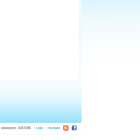
 odwiedzin: 4267086
› Linki
› Kontakt