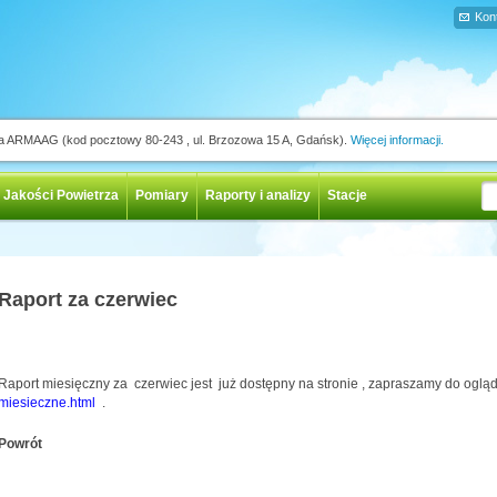
Kon
ja ARMAAG (kod pocztowy 80-243 , ul. Brzozowa 15 A, Gdańsk).
Więcej informacji.
 Jakości Powietrza
Pomiary
Raporty i analizy
Stacje
Raport za czerwiec
Raport miesięczny za czerwiec jest już dostępny na stronie , zapraszamy do oglą
miesieczne.html
.
Powrót