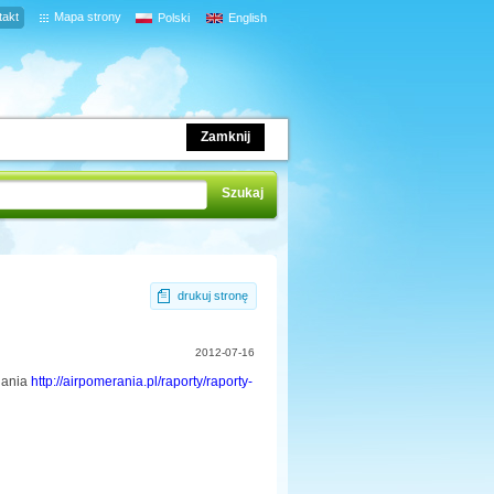
takt
Mapa strony
Polski
English
Zamknij
drukuj stronę
2012-07-16
dania
http://airpomerania.pl/raporty/raporty-