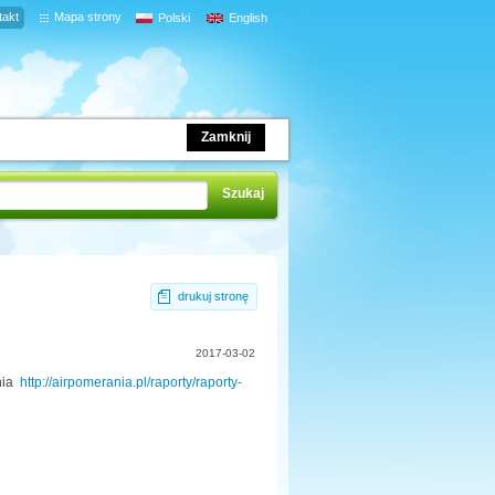
takt
Mapa strony
Polski
English
Zamknij
drukuj stronę
2017-03-02
ania
http://airpomerania.pl/raporty/raporty-