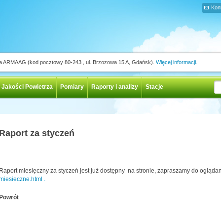
Kon
ja ARMAAG (kod pocztowy 80-243 , ul. Brzozowa 15 A, Gdańsk).
Więcej informacji.
 Jakości Powietrza
Pomiary
Raporty i analizy
Stacje
Raport za styczeń
Raport miesięczny za styczeń jest już dostępny na stronie, zapraszamy do ogląd
miesieczne.html .
Powrót