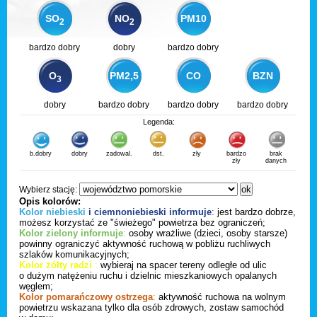
SO
NO
PM10
2
2
bardzo dobry
dobry
bardzo dobry
O
PM2,5
CO
BZN
3
dobry
bardzo dobry
bardzo dobry
bardzo dobry
Legenda:
b.dobry
dobry
zadowal.
dst.
zły
bardzo
brak
zły
danych
Wybierz stację:
Opis kolorów:
Kolor niebieski
i ciemnoniebieski informuje
:
jest bardzo dobrze,
możesz korzystać ze "świeżego" powietrza bez ograniczeń;
Kolor zielony informuje
:
osoby wrażliwe (dzieci, osoby starsze)
powinny ograniczyć aktywność ruchową w pobliżu ruchliwych
szlaków komunikacyjnych;
Kolor żółty radzi
:
wybieraj na spacer tereny odległe od ulic
o dużym natężeniu ruchu i dzielnic mieszkaniowych opalanych
węglem;
Kolor pomarańczowy ostrzega
:
aktywność ruchowa na wolnym
powietrzu wskazana tylko dla osób zdrowych, zostaw samochód