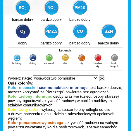
SO
NO
PM10
2
2
bardzo dobry
bardzo dobry
bardzo dobry
O
PM2,5
CO
BZN
3
dobry
bardzo dobry
bardzo dobry
bardzo dobry
Legenda:
b.dobry
dobry
zadowal.
dst.
zły
bardzo
brak
zły
danych
Wybierz stację:
Opis kolorów:
Kolor niebieski
i ciemnoniebieski informuje
:
jest bardzo dobrze,
możesz korzystać ze "świeżego" powietrza bez ograniczeń;
Kolor zielony informuje
:
osoby wrażliwe (dzieci, osoby starsze)
powinny ograniczyć aktywność ruchową w pobliżu ruchliwych
szlaków komunikacyjnych;
Kolor żółty radzi
:
wybieraj na spacer tereny odległe od ulic
o dużym natężeniu ruchu i dzielnic mieszkaniowych opalanych
węglem;
Kolor pomarańczowy ostrzega
:
aktywność ruchowa na wolnym
powietrzu wskazana tylko dla osób zdrowych, zostaw samochód