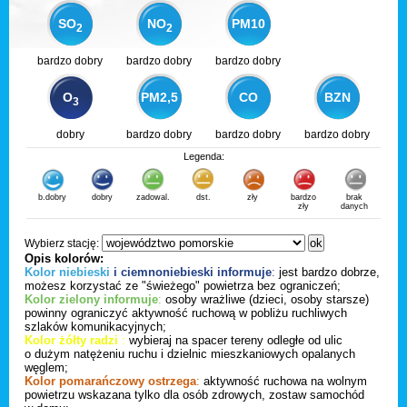
SO
NO
PM10
2
2
bardzo dobry
bardzo dobry
bardzo dobry
O
PM2,5
CO
BZN
3
dobry
bardzo dobry
bardzo dobry
bardzo dobry
Legenda:
b.dobry
dobry
zadowal.
dst.
zły
bardzo
brak
zły
danych
Wybierz stację:
Opis kolorów:
Kolor niebieski
i ciemnoniebieski informuje
:
jest bardzo dobrze,
możesz korzystać ze "świeżego" powietrza bez ograniczeń;
Kolor zielony informuje
:
osoby wrażliwe (dzieci, osoby starsze)
powinny ograniczyć aktywność ruchową w pobliżu ruchliwych
szlaków komunikacyjnych;
Kolor żółty radzi
:
wybieraj na spacer tereny odległe od ulic
o dużym natężeniu ruchu i dzielnic mieszkaniowych opalanych
węglem;
Kolor pomarańczowy ostrzega
:
aktywność ruchowa na wolnym
powietrzu wskazana tylko dla osób zdrowych, zostaw samochód