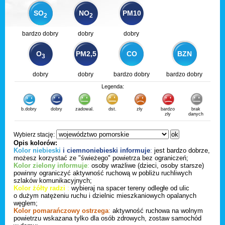
SO
NO
PM10
2
2
bardzo dobry
dobry
dobry
O
PM2,5
CO
BZN
3
dobry
dobry
bardzo dobry
bardzo dobry
Legenda:
b.dobry
dobry
zadowal.
dst.
zły
bardzo
brak
zły
danych
Wybierz stację:
Opis kolorów:
Kolor niebieski
i ciemnoniebieski informuje
:
jest bardzo dobrze,
możesz korzystać ze "świeżego" powietrza bez ograniczeń;
Kolor zielony informuje
:
osoby wrażliwe (dzieci, osoby starsze)
powinny ograniczyć aktywność ruchową w pobliżu ruchliwych
szlaków komunikacyjnych;
Kolor żółty radzi
:
wybieraj na spacer tereny odległe od ulic
o dużym natężeniu ruchu i dzielnic mieszkaniowych opalanych
węglem;
Kolor pomarańczowy ostrzega
:
aktywność ruchowa na wolnym
powietrzu wskazana tylko dla osób zdrowych, zostaw samochód