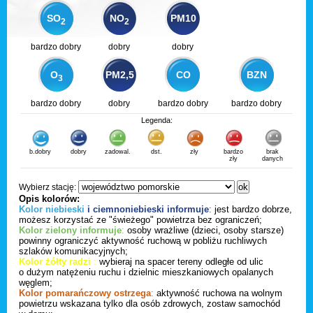
SO
NO
PM10
2
2
bardzo dobry
dobry
dobry
O
PM2,5
CO
BZN
3
bardzo dobry
dobry
bardzo dobry
bardzo dobry
Legenda:
b.dobry
dobry
zadowal.
dst.
zły
bardzo
brak
zły
danych
Wybierz stację:
Opis kolorów:
Kolor niebieski
i ciemnoniebieski informuje
:
jest bardzo dobrze,
możesz korzystać ze "świeżego" powietrza bez ograniczeń;
Kolor zielony informuje
:
osoby wrażliwe (dzieci, osoby starsze)
powinny ograniczyć aktywność ruchową w pobliżu ruchliwych
szlaków komunikacyjnych;
Kolor żółty radzi
:
wybieraj na spacer tereny odległe od ulic
o dużym natężeniu ruchu i dzielnic mieszkaniowych opalanych
węglem;
Kolor pomarańczowy ostrzega
:
aktywność ruchowa na wolnym
powietrzu wskazana tylko dla osób zdrowych, zostaw samochód