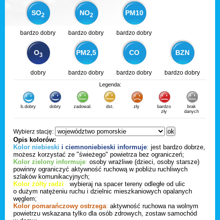
SO
NO
PM10
2
2
bardzo dobry
bardzo dobry
bardzo dobry
O
PM2,5
CO
BZN
3
dobry
bardzo dobry
bardzo dobry
bardzo dobry
Legenda:
b.dobry
dobry
zadowal.
dst.
zły
bardzo
brak
zły
danych
Wybierz stację:
Opis kolorów:
Kolor niebieski
i ciemnoniebieski informuje
:
jest bardzo dobrze,
możesz korzystać ze "świeżego" powietrza bez ograniczeń;
Kolor zielony informuje
:
osoby wrażliwe (dzieci, osoby starsze)
powinny ograniczyć aktywność ruchową w pobliżu ruchliwych
szlaków komunikacyjnych;
Kolor żółty radzi
:
wybieraj na spacer tereny odległe od ulic
o dużym natężeniu ruchu i dzielnic mieszkaniowych opalanych
węglem;
Kolor pomarańczowy ostrzega
:
aktywność ruchowa na wolnym
powietrzu wskazana tylko dla osób zdrowych, zostaw samochód