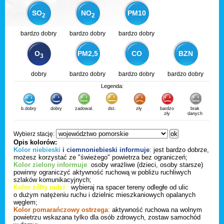
SO
NO
PM10
2
2
bardzo dobry
bardzo dobry
bardzo dobry
O
PM2,5
CO
BZN
3
dobry
bardzo dobry
bardzo dobry
bardzo dobry
Legenda:
b.dobry
dobry
zadowal.
dst.
zły
bardzo
brak
zły
danych
Wybierz stację:
Opis kolorów:
Kolor niebieski
i ciemnoniebieski informuje
:
jest bardzo dobrze,
możesz korzystać ze "świeżego" powietrza bez ograniczeń;
Kolor zielony informuje
:
osoby wrażliwe (dzieci, osoby starsze)
powinny ograniczyć aktywność ruchową w pobliżu ruchliwych
szlaków komunikacyjnych;
Kolor żółty radzi
:
wybieraj na spacer tereny odległe od ulic
o dużym natężeniu ruchu i dzielnic mieszkaniowych opalanych
węglem;
Kolor pomarańczowy ostrzega
:
aktywność ruchowa na wolnym
powietrzu wskazana tylko dla osób zdrowych, zostaw samochód