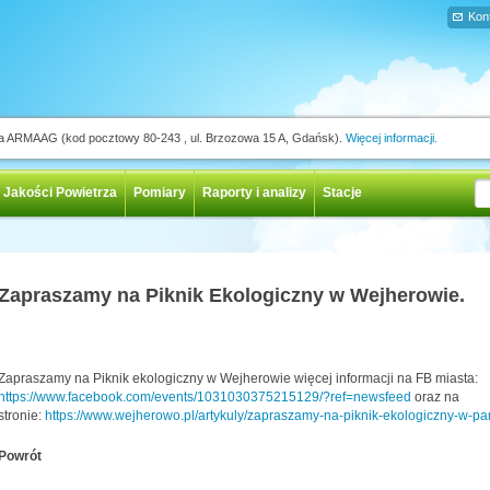
Kon
ja ARMAAG (kod pocztowy 80-243 , ul. Brzozowa 15 A, Gdańsk).
Więcej informacji.
 Jakości Powietrza
Pomiary
Raporty i analizy
Stacje
Zapraszamy na Piknik Ekologiczny w Wejherowie.
Zapraszamy na Piknik ekologiczny w Wejherowie więcej informacji na FB miasta:
https://www.facebook.com/events/1031030375215129/?ref=newsfeed
oraz na
stronie:
https://www.wejherowo.pl/artykuly/zapraszamy-na-piknik-ekologiczny-w-p
Powrót