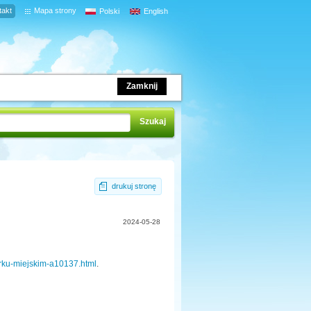
takt
Mapa strony
Polski
English
Zamknij
drukuj stronę
2024-05-28
arku-miejskim-a10137.html
.