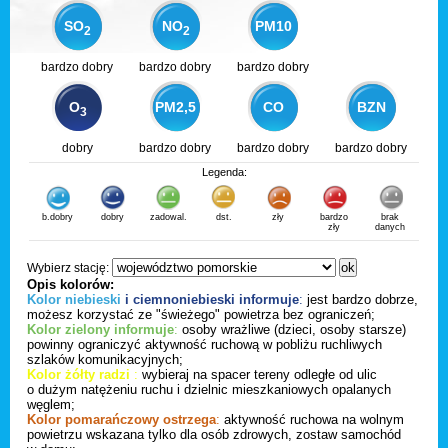
SO
NO
PM10
2
2
bardzo dobry
bardzo dobry
bardzo dobry
O
PM2,5
CO
BZN
3
dobry
bardzo dobry
bardzo dobry
bardzo dobry
Legenda:
b.dobry
dobry
zadowal.
dst.
zły
bardzo
brak
zły
danych
Wybierz stację:
Opis kolorów:
Kolor niebieski
i ciemnoniebieski informuje
:
jest bardzo dobrze,
możesz korzystać ze "świeżego" powietrza bez ograniczeń;
Kolor zielony informuje
:
osoby wrażliwe (dzieci, osoby starsze)
powinny ograniczyć aktywność ruchową w pobliżu ruchliwych
szlaków komunikacyjnych;
Kolor żółty radzi
:
wybieraj na spacer tereny odległe od ulic
o dużym natężeniu ruchu i dzielnic mieszkaniowych opalanych
węglem;
Kolor pomarańczowy ostrzega
:
aktywność ruchowa na wolnym
powietrzu wskazana tylko dla osób zdrowych, zostaw samochód