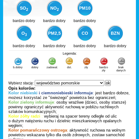
SO
NO
PM10
2
2
bardzo dobry
bardzo dobry
bardzo dobry
O
PM2,5
CO
BZN
3
bardzo dobry
bardzo dobry
bardzo dobry
bardzo dobry
Legenda:
b.dobry
dobry
zadowal.
dst.
zły
bardzo
brak
zły
danych
Wybierz stację:
Opis kolorów:
Kolor niebieski
i ciemnoniebieski informuje
:
jest bardzo dobrze,
możesz korzystać ze "świeżego" powietrza bez ograniczeń;
Kolor zielony informuje
:
osoby wrażliwe (dzieci, osoby starsze)
powinny ograniczyć aktywność ruchową w pobliżu ruchliwych
szlaków komunikacyjnych;
Kolor żółty radzi
:
wybieraj na spacer tereny odległe od ulic
o dużym natężeniu ruchu i dzielnic mieszkaniowych opalanych
węglem;
Kolor pomarańczowy ostrzega
:
aktywność ruchowa na wolnym
powietrzu wskazana tylko dla osób zdrowych, zostaw samochód