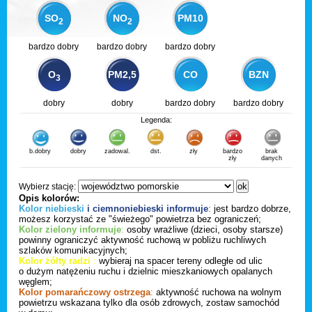
SO
NO
PM10
2
2
bardzo dobry
bardzo dobry
bardzo dobry
O
PM2,5
CO
BZN
3
dobry
dobry
bardzo dobry
bardzo dobry
Legenda:
b.dobry
dobry
zadowal.
dst.
zły
bardzo
brak
zły
danych
Wybierz stację:
Opis kolorów:
Kolor niebieski
i ciemnoniebieski informuje
:
jest bardzo dobrze,
możesz korzystać ze "świeżego" powietrza bez ograniczeń;
Kolor zielony informuje
:
osoby wrażliwe (dzieci, osoby starsze)
powinny ograniczyć aktywność ruchową w pobliżu ruchliwych
szlaków komunikacyjnych;
Kolor żółty radzi
:
wybieraj na spacer tereny odległe od ulic
o dużym natężeniu ruchu i dzielnic mieszkaniowych opalanych
węglem;
Kolor pomarańczowy ostrzega
:
aktywność ruchowa na wolnym
powietrzu wskazana tylko dla osób zdrowych, zostaw samochód