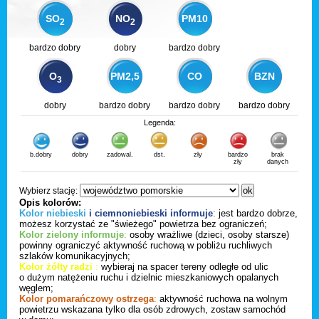
SO
NO
PM10
2
2
bardzo dobry
dobry
bardzo dobry
O
PM2,5
CO
BZN
3
dobry
bardzo dobry
bardzo dobry
bardzo dobry
Legenda:
b.dobry
dobry
zadowal.
dst.
zły
bardzo
brak
zły
danych
Wybierz stację:
Opis kolorów:
Kolor niebieski
i ciemnoniebieski informuje
:
jest bardzo dobrze,
możesz korzystać ze "świeżego" powietrza bez ograniczeń;
Kolor zielony informuje
:
osoby wrażliwe (dzieci, osoby starsze)
powinny ograniczyć aktywność ruchową w pobliżu ruchliwych
szlaków komunikacyjnych;
Kolor żółty radzi
:
wybieraj na spacer tereny odległe od ulic
o dużym natężeniu ruchu i dzielnic mieszkaniowych opalanych
węglem;
Kolor pomarańczowy ostrzega
:
aktywność ruchowa na wolnym
powietrzu wskazana tylko dla osób zdrowych, zostaw samochód