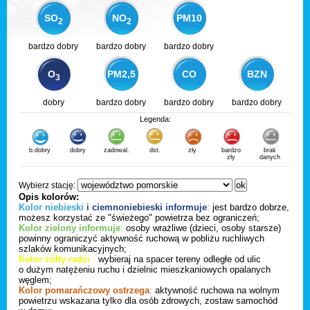
SO
NO
PM10
2
2
bardzo dobry
bardzo dobry
bardzo dobry
O
PM2,5
CO
BZN
3
dobry
bardzo dobry
bardzo dobry
bardzo dobry
Legenda:
b.dobry
dobry
zadowal.
dst.
zły
bardzo
brak
zły
danych
Wybierz stację:
Opis kolorów:
Kolor niebieski
i ciemnoniebieski informuje
:
jest bardzo dobrze,
możesz korzystać ze "świeżego" powietrza bez ograniczeń;
Kolor zielony informuje
:
osoby wrażliwe (dzieci, osoby starsze)
powinny ograniczyć aktywność ruchową w pobliżu ruchliwych
szlaków komunikacyjnych;
Kolor żółty radzi
:
wybieraj na spacer tereny odległe od ulic
o dużym natężeniu ruchu i dzielnic mieszkaniowych opalanych
węglem;
Kolor pomarańczowy ostrzega
:
aktywność ruchowa na wolnym
powietrzu wskazana tylko dla osób zdrowych, zostaw samochód