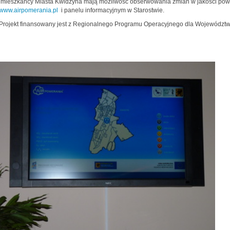
mieszkańcy Miasta Kwidzyna mają możliwość obserwowania zmian w jakości powiet
www.airpomerania.pl
i panelu informacyjnym w Starostwie.
Projekt finansowany jest z Regionalnego Programu Operacyjnego dla Województw