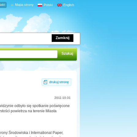
takt
Mapa strony
Polski
English
Zamknij
drukuj stronę
2011-10-31
Kwidzynie odbyło się spotkanie poświęcone
stości powietrza na terenie Miasta
ny Środowiska i International Paper,