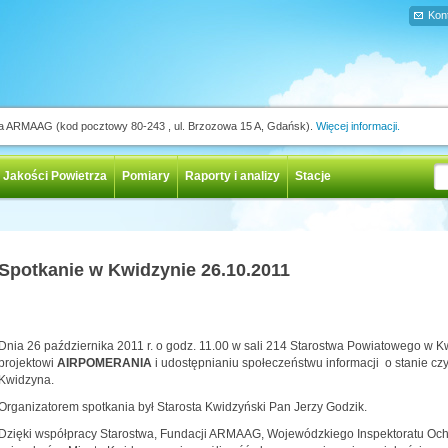
Kon
ja ARMAAG (kod pocztowy 80-243 , ul. Brzozowa 15 A, Gdańsk).
Więcej informacji.
 Jakości Powietrza
Pomiary
Raporty i analizy
Stacje
Spotkanie w Kwidzynie 26.10.2011
Dnia 26 października 2011 r. o godz. 11.00 w sali 214 Starostwa Powiatowego w 
projektowi
AIRPOMERANIA
i udostępnianiu społeczeństwu informacji o stanie czy
Kwidzyna
.
Organizatorem spotkania był Starosta Kwidzyński Pan
Jerzy Godzik.
Dzięki współpracy Starostwa, Fundacji ARMAAG, Wojewódzkiego Inspektoratu Ochro