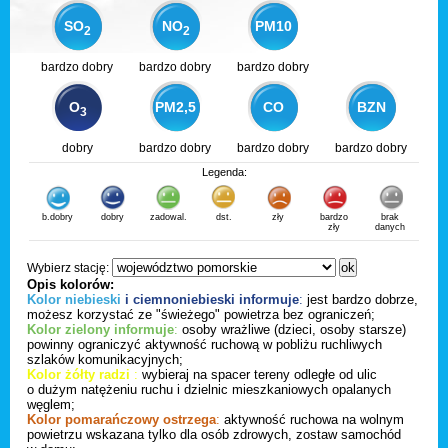
SO
NO
PM10
2
2
bardzo dobry
bardzo dobry
bardzo dobry
O
PM2,5
CO
BZN
3
dobry
bardzo dobry
bardzo dobry
bardzo dobry
Legenda:
b.dobry
dobry
zadowal.
dst.
zły
bardzo
brak
zły
danych
Wybierz stację:
Opis kolorów:
Kolor niebieski
i ciemnoniebieski informuje
:
jest bardzo dobrze,
możesz korzystać ze "świeżego" powietrza bez ograniczeń;
Kolor zielony informuje
:
osoby wrażliwe (dzieci, osoby starsze)
powinny ograniczyć aktywność ruchową w pobliżu ruchliwych
szlaków komunikacyjnych;
Kolor żółty radzi
:
wybieraj na spacer tereny odległe od ulic
o dużym natężeniu ruchu i dzielnic mieszkaniowych opalanych
węglem;
Kolor pomarańczowy ostrzega
:
aktywność ruchowa na wolnym
powietrzu wskazana tylko dla osób zdrowych, zostaw samochód