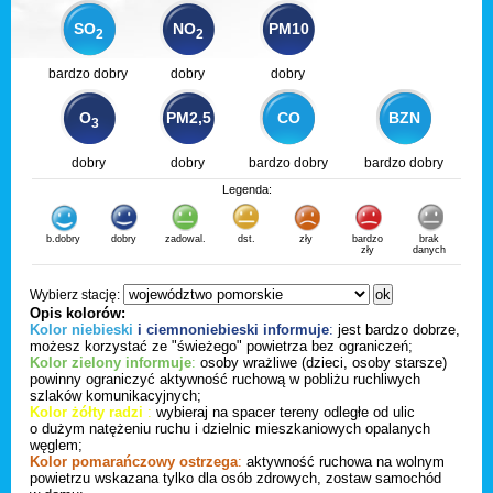
SO
NO
PM10
2
2
bardzo dobry
dobry
dobry
O
PM2,5
CO
BZN
3
dobry
dobry
bardzo dobry
bardzo dobry
Legenda:
b.dobry
dobry
zadowal.
dst.
zły
bardzo
brak
zły
danych
Wybierz stację:
Opis kolorów:
Kolor niebieski
i ciemnoniebieski informuje
:
jest bardzo dobrze,
możesz korzystać ze "świeżego" powietrza bez ograniczeń;
Kolor zielony informuje
:
osoby wrażliwe (dzieci, osoby starsze)
powinny ograniczyć aktywność ruchową w pobliżu ruchliwych
szlaków komunikacyjnych;
Kolor żółty radzi
:
wybieraj na spacer tereny odległe od ulic
o dużym natężeniu ruchu i dzielnic mieszkaniowych opalanych
węglem;
Kolor pomarańczowy ostrzega
:
aktywność ruchowa na wolnym
powietrzu wskazana tylko dla osób zdrowych, zostaw samochód