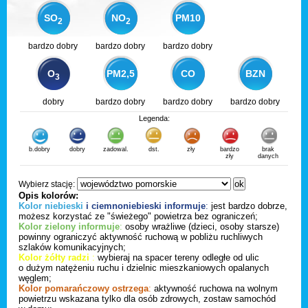
SO
NO
PM10
2
2
bardzo dobry
bardzo dobry
bardzo dobry
O
PM2,5
CO
BZN
3
dobry
bardzo dobry
bardzo dobry
bardzo dobry
Legenda:
b.dobry
dobry
zadowal.
dst.
zły
bardzo
brak
zły
danych
Wybierz stację:
Opis kolorów:
Kolor niebieski
i ciemnoniebieski informuje
:
jest bardzo dobrze,
możesz korzystać ze "świeżego" powietrza bez ograniczeń;
Kolor zielony informuje
:
osoby wrażliwe (dzieci, osoby starsze)
powinny ograniczyć aktywność ruchową w pobliżu ruchliwych
szlaków komunikacyjnych;
Kolor żółty radzi
:
wybieraj na spacer tereny odległe od ulic
o dużym natężeniu ruchu i dzielnic mieszkaniowych opalanych
węglem;
Kolor pomarańczowy ostrzega
:
aktywność ruchowa na wolnym
powietrzu wskazana tylko dla osób zdrowych, zostaw samochód