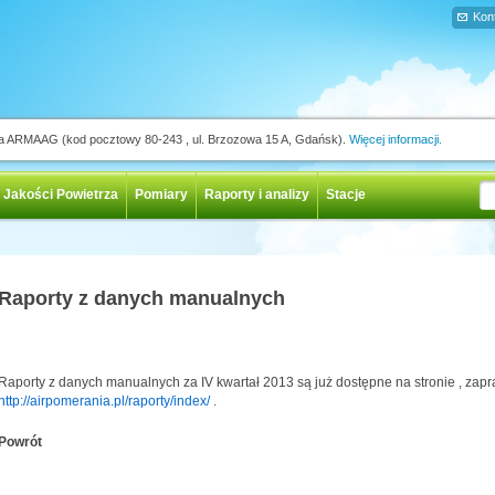
Kon
ja ARMAAG (kod pocztowy 80-243 , ul. Brzozowa 15 A, Gdańsk).
Więcej informacji.
 Jakości Powietrza
Pomiary
Raporty i analizy
Stacje
Raporty z danych manualnych
Raporty z danych manualnych za IV kwartał 2013 są już dostępne na stronie , za
http://airpomerania.pl/raporty/index/
.
Powrót