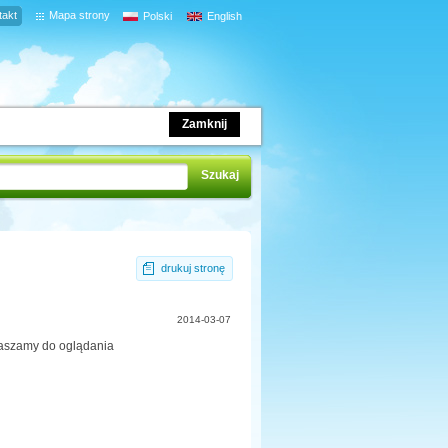
takt
Mapa strony
Polski
English
Zamknij
drukuj stronę
2014-03-07
praszamy do oglądania