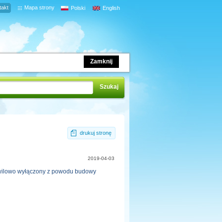
takt
Mapa strony
Polski
English
Zamknij
drukuj stronę
2019-04-03
chwilowo wyłączony z powodu budowy