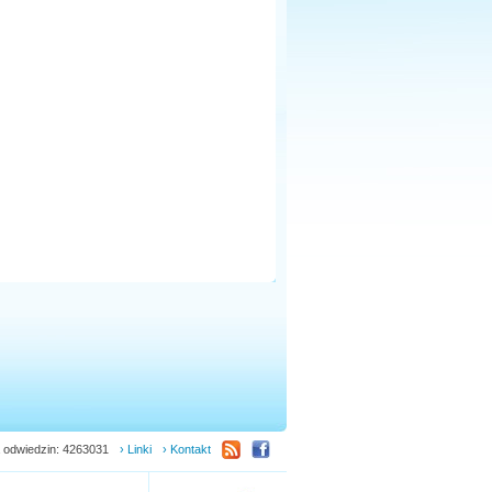
 odwiedzin: 4263031
› Linki
› Kontakt