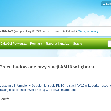
Kon
ja ARMAAG (kod pocztowy 80-243 , ul. Brzozowa 15 A, Gdańsk).
Więcej informacji.
 Jakości Powietrza
Pomiary
Raporty i analizy
Stacje
Prace budowlane przy stacji AM16 w Lęborku
Uprzejmie informujemy, że pyłomierz pyłu PM10 na stacji AM16 w Lęborku, jest 
trwającej koło stacji. Wyniki nie są w tej chwili miarodajne.
Powrót