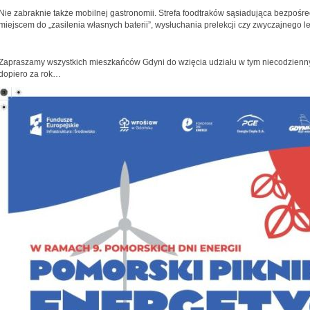
Nie zabraknie także mobilnej gastronomii. Strefa foodtraków sąsiadująca bezpośre
miejscem do „zasilenia własnych baterii”, wysłuchania prelekcji czy zwyczajnego 
Zapraszamy wszystkich mieszkańców Gdyni do wzięcia udziału w tym niecodzienn
dopiero za rok…