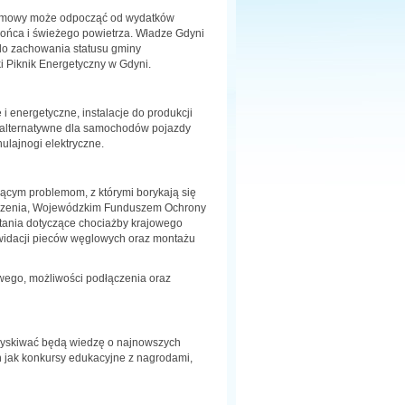
 domowy może odpocząć od wydatków
ńca i świeżego powietrza. Władze Gdyni
 do zachowania statusu gminy
 Piknik Energetyczny w Gdyni.
 energetyczne, instalacje do produkcji
az alternatywne dla samochodów pojazdy
ulajnogi elektryczne.
żącym problemom, z którymi borykają się
darzenia, Wojewódzkim Funduszem Ochrony
tania dotyczące chociażby krajowego
kwidacji pieców węglowych oraz montażu
wego, możliwości podłączenia oraz
zyskiwać będą wiedzę o najnowszych
ch jak konkursy edukacyjne z nagrodami,