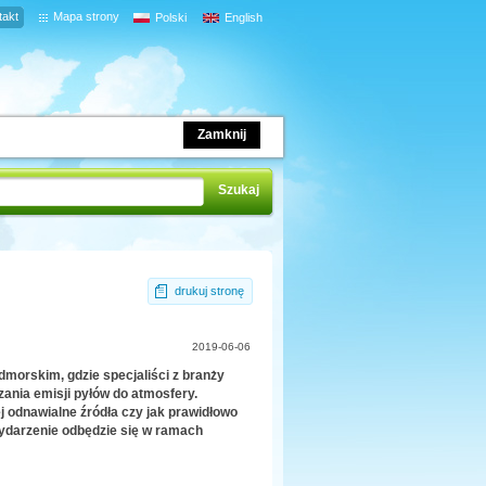
takt
Mapa strony
Polski
English
Zamknij
drukuj stronę
2019-06-06
morskim, gdzie specjaliści z branży
zania emisji pyłów do atmosfery.
 odnawialne źródła czy jak prawidłowo
ydarzenie odbędzie się w ramach