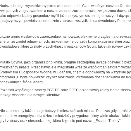
Nadszedł długo wyczekiwany okres wiosenno-letni. Czas w którym nasz budżet
związanych z ogrzewaniem a nasze samopoczucie poprawia zwiększona dawka sło
jako odpowiedzialny gospodarz myśli już o przyszłym sezonie grzewczym i dążąc
o najczystszym powietrzu, serdecznie zaprasza wszystkich na dwudniowy Pomorski
Liczne grono wystawców zaprezentuje najnowsze, efektywne urządzenia grzewcze i
energii ze źródeł odnawialnych, niskoemisyjne pojazdy komunikacji miejskiej or
dwuśladowe, które zyskały przychylność mieszkańców Gdyni, takie jak rowery czy h
Miasto Gdynia, jako organizator pikniku, pragnie szczególną uwagę poświęcić bie
mieszkańcy miasta. Przedstawiciele magistratu wraz ze współorganizatorem wy
Środowiska i Gospodarki Wodnej w Gdańsku, chętnie odpowiedzą na wszystkie py
programu „Czyste powietrze” czy też możliwości otrzymania dofinansowania do li
odnawialnych źródeł energii.
Pozostali współorganizatorzy PGE EC oraz OPEC przedstawią zalety ciepła siecio
rodzaje wsparcia dla nowych klientów.
Nie zapomnimy także o najmłodszych mieszkańcach miasta. Podczas gdy dorośli 
trendach w energetyce, dla dzieci i młodzieży przygotowaliśmy wiele atrakcji, taki
gry i zabawy oraz niespodziankę, która kryje się pod nazwą „Escape Trolley”.