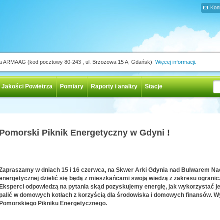
Kon
ja ARMAAG (kod pocztowy 80-243 , ul. Brzozowa 15 A, Gdańsk).
Więcej informacji.
 Jakości Powietrza
Pomiary
Raporty i analizy
Stacje
Pomorski Piknik Energetyczny w Gdyni !
Zapraszamy w dniach 15 i 16 czerwca, na Skwer Arki Gdynia nad Bulwarem Nad
energetycznej dzielić się będą z mieszkańcami swoją wiedzą z zakresu ogranic
Eksperci odpowiedzą na pytania skąd pozyskujemy energię, jak wykorzystać jej
palić w domowych kotłach z korzyścią dla środowiska i domowych finansów. W
Pomorskiego Pikniku Energetycznego.