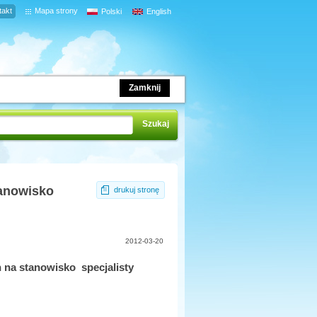
takt
Mapa strony
Polski
English
Zamknij
anowisko
drukuj stronę
2012-03-20
na stanowisko specjalisty