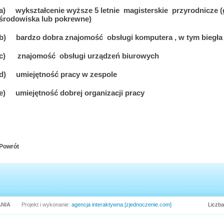
a)
wykształcenie wyższe 5 letnie magisterskie
przyrodnicze (
środowiska lub pokrewne)
b)
bardzo dobra znajomość
obsługi komputera , w tym biegła
c)
znajomość
obsługi urządzeń biurowych
d)
umiejętność pracy w zespole
e)
umiejętność dobrej organizacji pracy
Powrót
NIA
Projekt i wykonanie:
agencja interaktywna [zjednoczenie.com]
Liczba